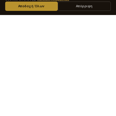
ΜΆΘΕΤΕ ΠΕΡΙΣΣΌΤΕΡΑ ΠΑΡΑΚΆΤΩ
Αποδοχή Όλων
Απόρριψη
Βιολογική Πιστοποίηση
Οικογενειακή
(ΔΗΩ)
Παραγωγή
Μεσσηνία
ISO
(ΠΟΠ)
22000:2018
Οι ελαιώνες μας βρίσκονται στην καρδιά της
Μεσσηνίας, στις περιοχές Βασιλάδα και
Κατσαρού σε εκτάσεις αναγνωρισμένες ως
Προστατευόμενης Ονομασίας Προέλευσης (ΠΟΠ)
και καλλιεργούμε:
750 ξερικά ελαιόδεντρα ποικιλίας Κορωνέικης,
εκ των οποίων τα 32 είναι υπεραιωνόβια άνω
των 1000 ετών, με ετήσια παραγωγή περίπου