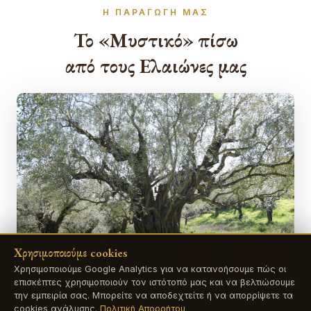
Η ΠΑΡΑΓΩΓΉ ΜΑΣ
Το «Μυστικό» πίσω
από τους Ελαιώνες μας
Χρησιμοποιούμε cookies
Χρησιμοποιούμε Google Analytics για να κατανοήσουμε πώς οι
επισκέπτες χρησιμοποιούν τον ιστότοπό μας και να βελτιώσουμε
την εμπειρία σας. Μπορείτε να αποδεχτείτε ή να απορρίψετε τα
cookies ανάλυσης.
Πολιτική Απορρήτου