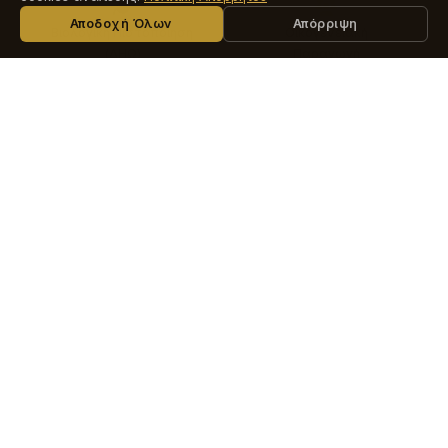
ΜΆΘΕΤΕ ΠΕΡΙΣΣΌΤΕΡΑ ΠΑΡΑΚΆΤΩ
Αποδοχή Όλων
Απόρριψη
Βιολογική Πιστοποίηση
Οικογενειακή
(ΔΗΩ)
Παραγωγή
Μεσσηνία
ISO
(ΠΟΠ)
22000:2018
Οι ελαιώνες μας βρίσκονται στην καρδιά της
Μεσσηνίας, στις περιοχές Βασιλάδα και
Κατσαρού σε εκτάσεις αναγνωρισμένες ως
Προστατευόμενης Ονομασίας Προέλευσης (ΠΟΠ)
και καλλιεργούμε:
750 ξερικά ελαιόδεντρα ποικιλίας Κορωνέικης,
εκ των οποίων τα 32 είναι υπεραιωνόβια άνω
των 1000 ετών, με ετήσια παραγωγή περίπου