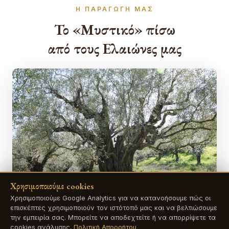
Η ΠΑΡΑΓΩΓΉ ΜΑΣ
Το «Μυστικό» πίσω
από τους Ελαιώνες μας
Χρησιμοποιούμε cookies
Χρησιμοποιούμε Google Analytics για να κατανοήσουμε πώς οι
επισκέπτες χρησιμοποιούν τον ιστότοπό μας και να βελτιώσουμε
την εμπειρία σας. Μπορείτε να αποδεχτείτε ή να απορρίψετε τα
cookies ανάλυσης.
Πολιτική Απορρήτου